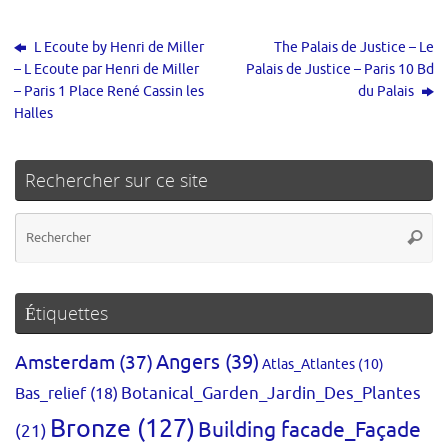
L Ecoute by Henri de Miller
The Palais de Justice – Le
– L Ecoute par Henri de Miller
Palais de Justice – Paris 10 Bd
– Paris 1 Place René Cassin les
du Palais
Halles
Rechercher sur ce site
Re
Reche
po
:
Étiquettes
Amsterdam
(37)
Angers
(39)
Atlas_Atlantes
(10)
Bas_relief
(18)
Botanical_Garden_Jardin_Des_Plantes
Bronze
(127)
Building facade_Façade
(21)