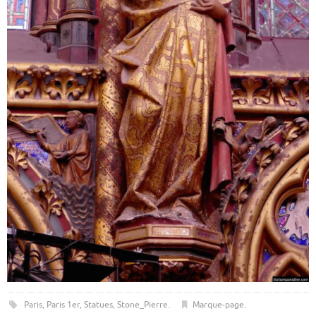
Paris
,
Paris 1er
,
Statues
,
Stone_Pierre
.
Marque-page
.