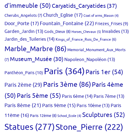
d'immeuble
(50)
Caryatids_Caryatides
(37)
Church_Eglise
(17)
Cherubs_Angelots
(7)
Coat of arms_Blason
(4)
Fountain_Fontaine
(22)
Door_Porte
(17)
Friezes_Frises
(9)
Garden_Jardin
(13)
Invalides
(13)
Gods_Dieux
(8)
Horses_Chevaux
(5)
Jardin_des_Tuileries
(14)
Kings_of_France_Rois_De_France
(6)
Marble_Marbre
(86)
Memorial_Monument_Aux_Morts
Museum_Musée
(30)
Napoleon_Napoléon
(13)
(7)
Paris
(364)
Paris 1er
(54)
Panthéon_Paris
(10)
Paris 3ème
(86)
Paris 4ème
Paris 2ème
(29)
(50)
Paris 5ème
(55)
Paris 6ème
(14)
Paris 7ème
(13)
Paris 8ème
(21)
Paris 9ème
(15)
Paris 10ème
(13)
Paris
Sculptures
(52)
11ème
(16)
Paris 12ème
(8)
School_Ecole
(4)
Statues
(277)
Stone_Pierre
(222)