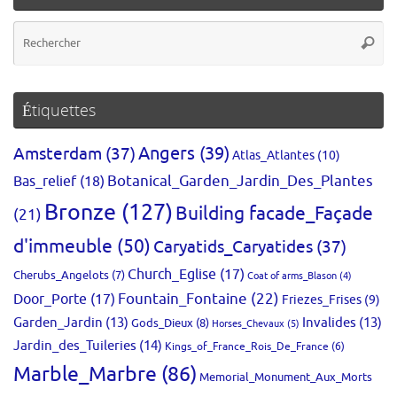
Re
Reche
po
:
Étiquettes
Amsterdam
(37)
Angers
(39)
Atlas_Atlantes
(10)
Bas_relief
(18)
Botanical_Garden_Jardin_Des_Plantes
Bronze
(127)
Building facade_Façade
(21)
d'immeuble
(50)
Caryatids_Caryatides
(37)
Church_Eglise
(17)
Cherubs_Angelots
(7)
Coat of arms_Blason
(4)
Fountain_Fontaine
(22)
Door_Porte
(17)
Friezes_Frises
(9)
Garden_Jardin
(13)
Invalides
(13)
Gods_Dieux
(8)
Horses_Chevaux
(5)
Jardin_des_Tuileries
(14)
Kings_of_France_Rois_De_France
(6)
Marble_Marbre
(86)
Memorial_Monument_Aux_Morts