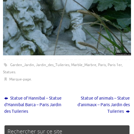
Garden_Jardin
,
Jardin_des_Tuileries
,
Marble_Marbre
,
Paris
,
Paris 1er
,
Statues
.
Marque-page
.
Statue of Hannibal – Statue
Statue of animals – Statue
d’Hannibal Barca – Paris Jardin
d’animaux – Paris Jardin des
des Tuileries
Tuileries
Rechercher sur ce site