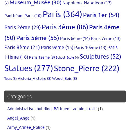
Museum_Musée
(30)
Napoleon_Napoléon
(13)
(7)
Paris
(364)
Paris 1er
(54)
Panthéon_Paris
(10)
Paris 3ème
(86)
Paris 4ème
Paris 2ème
(29)
(50)
Paris 5ème
(55)
Paris 6ème
(14)
Paris 7ème
(13)
Paris 8ème
(21)
Paris 9ème
(15)
Paris 10ème
(13)
Paris
Sculptures
(52)
11ème
(16)
Paris 12ème
(8)
School_Ecole
(4)
Statues
(277)
Stone_Pierre
(222)
Victoria_Victoire
(8)
Wood_Bois
(8)
Tours
(5)
Catégories
Administrative_building_Bâtiment_administratif
(1)
Angel_Ange
(1)
Army_Armée_Police
(1)