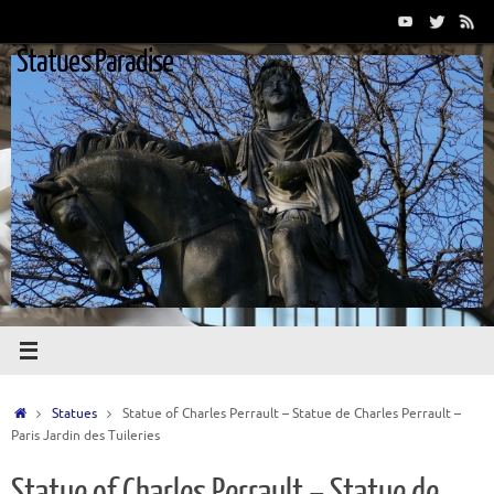
Passer
au
Statues Paradise
contenu
Accueil
Statues
Statue of Charles Perrault – Statue de Charles Perrault –
Paris Jardin des Tuileries
Statue of Charles Perrault – Statue de