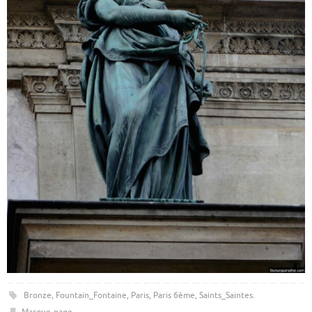
Bronze
,
Fountain_Fontaine
,
Paris
,
Paris 6ème
,
Saints_Saintes
.
Marque-page
.