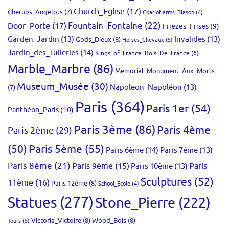
Church_Eglise
(17)
Cherubs_Angelots
(7)
Coat of arms_Blason
(4)
Fountain_Fontaine
(22)
Door_Porte
(17)
Friezes_Frises
(9)
Garden_Jardin
(13)
Invalides
(13)
Gods_Dieux
(8)
Horses_Chevaux
(5)
Jardin_des_Tuileries
(14)
Kings_of_France_Rois_De_France
(6)
Marble_Marbre
(86)
Memorial_Monument_Aux_Morts
Museum_Musée
(30)
Napoleon_Napoléon
(13)
(7)
Paris
(364)
Paris 1er
(54)
Panthéon_Paris
(10)
Paris 3ème
(86)
Paris 4ème
Paris 2ème
(29)
(50)
Paris 5ème
(55)
Paris 6ème
(14)
Paris 7ème
(13)
Paris 8ème
(21)
Paris 9ème
(15)
Paris 10ème
(13)
Paris
Sculptures
(52)
11ème
(16)
Paris 12ème
(8)
School_Ecole
(4)
Statues
(277)
Stone_Pierre
(222)
Victoria_Victoire
(8)
Wood_Bois
(8)
Tours
(5)