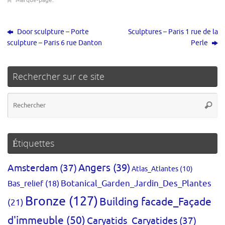
Door sculpture – Porte
Sculptures – Paris 1 rue de la
sculpture – Paris 6 rue Danton
Perle
Rechercher sur ce site
Re
Reche
po
:
Étiquettes
Amsterdam
(37)
Angers
(39)
Atlas_Atlantes
(10)
Bas_relief
(18)
Botanical_Garden_Jardin_Des_Plantes
Bronze
(127)
Building facade_Façade
(21)
d'immeuble
(50)
Caryatids_Caryatides
(37)