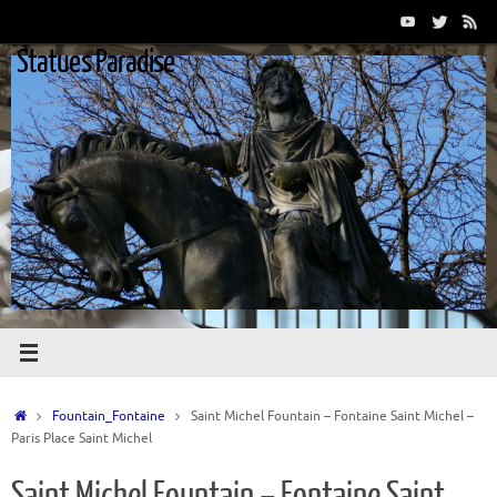
Passer
au
Statues Paradise
contenu
Accueil
Fountain_Fontaine
Saint Michel Fountain – Fontaine Saint Michel –
Paris Place Saint Michel
Saint Michel Fountain – Fontaine Saint