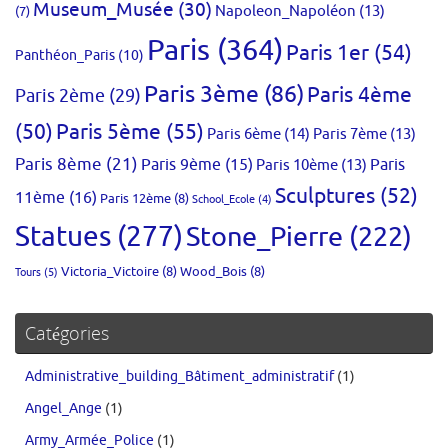
Museum_Musée
(30)
Napoleon_Napoléon
(13)
(7)
Paris
(364)
Paris 1er
(54)
Panthéon_Paris
(10)
Paris 3ème
(86)
Paris 4ème
Paris 2ème
(29)
(50)
Paris 5ème
(55)
Paris 6ème
(14)
Paris 7ème
(13)
Paris 8ème
(21)
Paris 9ème
(15)
Paris 10ème
(13)
Paris
Sculptures
(52)
11ème
(16)
Paris 12ème
(8)
School_Ecole
(4)
Statues
(277)
Stone_Pierre
(222)
Victoria_Victoire
(8)
Wood_Bois
(8)
Tours
(5)
Catégories
Administrative_building_Bâtiment_administratif
(1)
Angel_Ange
(1)
Army_Armée_Police
(1)