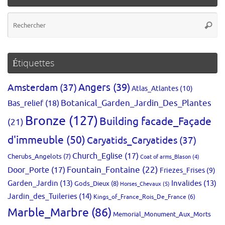
Re
Reche
po
:
Étiquettes
Amsterdam
(37)
Angers
(39)
Atlas_Atlantes
(10)
Bas_relief
(18)
Botanical_Garden_Jardin_Des_Plantes
Bronze
(127)
Building facade_Façade
(21)
d'immeuble
(50)
Caryatids_Caryatides
(37)
Church_Eglise
(17)
Cherubs_Angelots
(7)
Coat of arms_Blason
(4)
Fountain_Fontaine
(22)
Door_Porte
(17)
Friezes_Frises
(9)
Garden_Jardin
(13)
Invalides
(13)
Gods_Dieux
(8)
Horses_Chevaux
(5)
Jardin_des_Tuileries
(14)
Kings_of_France_Rois_De_France
(6)
Marble_Marbre
(86)
Memorial_Monument_Aux_Morts