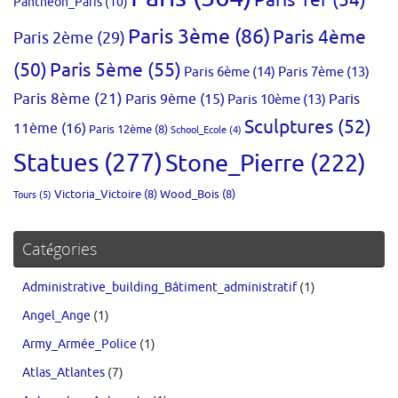
Panthéon_Paris
(10)
Paris 3ème
(86)
Paris 4ème
Paris 2ème
(29)
(50)
Paris 5ème
(55)
Paris 6ème
(14)
Paris 7ème
(13)
Paris 8ème
(21)
Paris 9ème
(15)
Paris 10ème
(13)
Paris
Sculptures
(52)
11ème
(16)
Paris 12ème
(8)
School_Ecole
(4)
Statues
(277)
Stone_Pierre
(222)
Victoria_Victoire
(8)
Wood_Bois
(8)
Tours
(5)
Catégories
Administrative_building_Bâtiment_administratif
(1)
Angel_Ange
(1)
Army_Armée_Police
(1)
Atlas_Atlantes
(7)