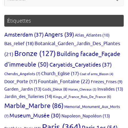
po
:
Étiquettes
Amsterdam
(37)
Angers
(39)
Atlas_Atlantes
(10)
Bas_relief
(18)
Botanical_Garden_Jardin_Des_Plantes
Bronze
(127)
Building facade_Façade
(21)
d'immeuble
(50)
Caryatids_Caryatides
(37)
Church_Eglise
(17)
Cherubs_Angelots
(7)
Coat of arms_Blason
(4)
Fountain_Fontaine
(22)
Door_Porte
(17)
Friezes_Frises
(9)
Garden_Jardin
(13)
Invalides
(13)
Gods_Dieux
(8)
Horses_Chevaux
(5)
Jardin_des_Tuileries
(14)
Kings_of_France_Rois_De_France
(6)
Marble_Marbre
(86)
Memorial_Monument_Aux_Morts
Museum_Musée
(30)
Napoleon_Napoléon
(13)
(7)
Paris
(364)
Paris 1er
(54)