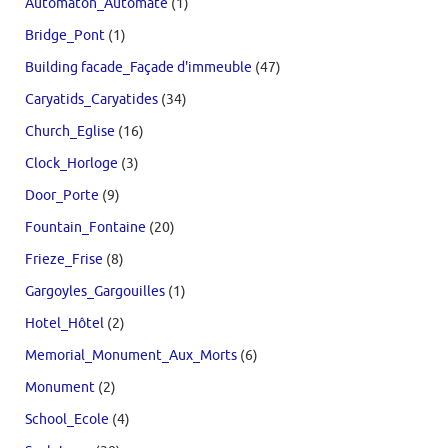
Automaton_Automate
(1)
Bridge_Pont
(1)
Building facade_Façade d'immeuble
(47)
Caryatids_Caryatides
(34)
Church_Eglise
(16)
Clock_Horloge
(3)
Door_Porte
(9)
Fountain_Fontaine
(20)
Frieze_Frise
(8)
Gargoyles_Gargouilles
(1)
Hotel_Hôtel
(2)
Memorial_Monument_Aux_Morts
(6)
Monument
(2)
School_Ecole
(4)