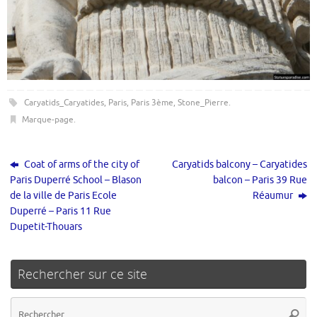
Caryatids_Caryatides
,
Paris
,
Paris 3ème
,
Stone_Pierre
.
Marque-page
.
Coat of arms of the city of
Caryatids balcony – Caryatides
Paris Duperré School – Blason
balcon – Paris 39 Rue
de la ville de Paris Ecole
Réaumur
Duperré – Paris 11 Rue
Dupetit-Thouars
Rechercher sur ce site
Re
Reche