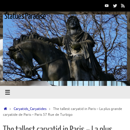
Passer
au
Statues Paradise
contenu
Accueil
Caryatids_Caryatides
The tallest caryatid in Paris – La plus grande
caryatide de Paris – Paris 57 Rue de Turbigo
The tallest caryatid in Paris – La plus