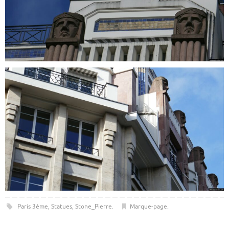
Paris 3ème
,
Statues
,
Stone_Pierre
.
Marque-page
.