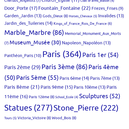
Church_Eglise
(17)
Cherubs_Angelots
(7)
Coat of arms_Blason
(4)
Fountain_Fontaine
(22)
Door_Porte
(17)
Friezes_Frises
(9)
Garden_Jardin
(13)
Invalides
(13)
Gods_Dieux
(8)
Horses_Chevaux
(5)
Jardin_des_Tuileries
(14)
Kings_of_France_Rois_De_France
(6)
Marble_Marbre
(86)
Memorial_Monument_Aux_Morts
Museum_Musée
(30)
Napoleon_Napoléon
(13)
(7)
Paris
(364)
Paris 1er
(54)
Panthéon_Paris
(10)
Paris 3ème
(86)
Paris 4ème
Paris 2ème
(29)
(50)
Paris 5ème
(55)
Paris 6ème
(14)
Paris 7ème
(13)
Paris 8ème
(21)
Paris 9ème
(15)
Paris 10ème
(13)
Paris
Sculptures
(52)
11ème
(16)
Paris 12ème
(8)
School_Ecole
(4)
Statues
(277)
Stone_Pierre
(222)
Victoria_Victoire
(8)
Wood_Bois
(8)
Tours
(5)