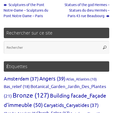
Sculptures of the Pont
Statues of the god Hermes –
Notre-Dame – Sculptures du
Statues du dieu Hermès –
Pont Notre-Dame – Paris
Paris 43 rue Beaubourg
Rechercher sur ce site
Re
Reche
po
:
Étiquettes
Amsterdam
(37)
Angers
(39)
Atlas_Atlantes
(10)
Bas_relief
(18)
Botanical_Garden_Jardin_Des_Plantes
Bronze
(127)
Building facade_Façade
(21)
d'immeuble
(50)
Caryatids_Caryatides
(37)