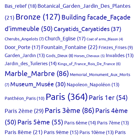
Bas_relief
(18)
Botanical_Garden_Jardin_Des_Plantes
Bronze
(127)
Building facade_Façade
(21)
d'immeuble
(50)
Caryatids_Caryatides
(37)
Church_Eglise
(17)
Cherubs_Angelots
(7)
Coat of arms_Blason
(4)
Fountain_Fontaine
(22)
Door_Porte
(17)
Friezes_Frises
(9)
Garden_Jardin
(13)
Invalides
(13)
Gods_Dieux
(8)
Horses_Chevaux
(5)
Jardin_des_Tuileries
(14)
Kings_of_France_Rois_De_France
(6)
Marble_Marbre
(86)
Memorial_Monument_Aux_Morts
Museum_Musée
(30)
Napoleon_Napoléon
(13)
(7)
Paris
(364)
Paris 1er
(54)
Panthéon_Paris
(10)
Paris 3ème
(86)
Paris 4ème
Paris 2ème
(29)
(50)
Paris 5ème
(55)
Paris 6ème
(14)
Paris 7ème
(13)
Paris 8ème
(21)
Paris 9ème
(15)
Paris 10ème
(13)
Paris