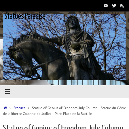
Passer
au
Statues Paradise
contenu
Accueil
Statues
Statue of Genius of Freedom July Column – Statue du Génie
de la liberté Colonne de Juillet – Paris Place de la Bastille
Statue of Genius of Freedom July Column