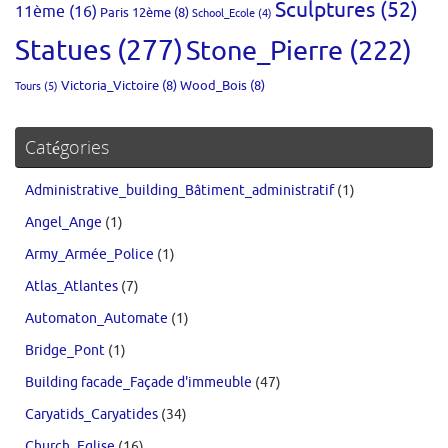
Sculptures
(52)
11ème
(16)
Paris 12ème
(8)
School_Ecole
(4)
Statues
(277)
Stone_Pierre
(222)
Victoria_Victoire
(8)
Wood_Bois
(8)
Tours
(5)
Catégories
Administrative_building_Bâtiment_administratif
(1)
Angel_Ange
(1)
Army_Armée_Police
(1)
Atlas_Atlantes
(7)
Automaton_Automate
(1)
Bridge_Pont
(1)
Building facade_Façade d'immeuble
(47)
Caryatids_Caryatides
(34)
Church_Eglise
(16)