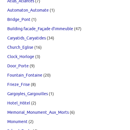
Atlas_Atlantes
(7)
Automaton_Automate
(1)
Bridge_Pont
(1)
Building facade_Façade d'immeuble
(47)
Caryatids_Caryatides
(34)
Church_Eglise
(16)
Clock_Horloge
(3)
Door_Porte
(9)
Fountain_Fontaine
(20)
Frieze_Frise
(8)
Gargoyles_Gargouilles
(1)
Hotel_Hôtel
(2)
Memorial_Monument_Aux_Morts
(6)
Monument
(2)