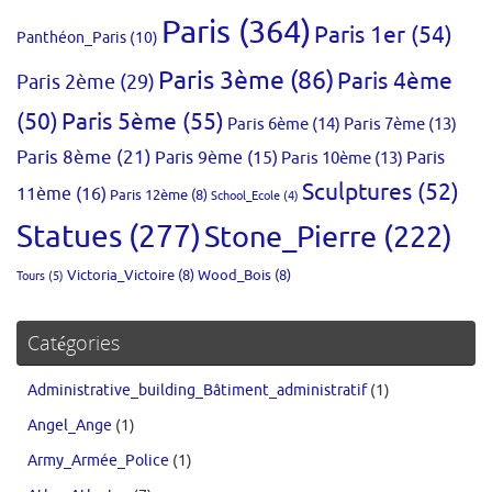
Paris
(364)
Paris 1er
(54)
Panthéon_Paris
(10)
Paris 3ème
(86)
Paris 4ème
Paris 2ème
(29)
(50)
Paris 5ème
(55)
Paris 6ème
(14)
Paris 7ème
(13)
Paris 8ème
(21)
Paris 9ème
(15)
Paris 10ème
(13)
Paris
Sculptures
(52)
11ème
(16)
Paris 12ème
(8)
School_Ecole
(4)
Statues
(277)
Stone_Pierre
(222)
Victoria_Victoire
(8)
Wood_Bois
(8)
Tours
(5)
Catégories
Administrative_building_Bâtiment_administratif
(1)
Angel_Ange
(1)
Army_Armée_Police
(1)