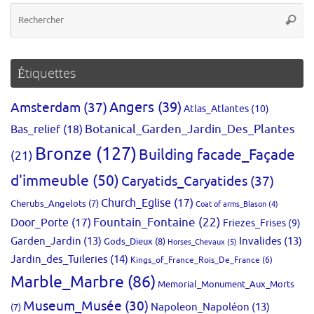
Re
Reche
po
:
Étiquettes
Amsterdam
(37)
Angers
(39)
Atlas_Atlantes
(10)
Bas_relief
(18)
Botanical_Garden_Jardin_Des_Plantes
Bronze
(127)
Building facade_Façade
(21)
d'immeuble
(50)
Caryatids_Caryatides
(37)
Church_Eglise
(17)
Cherubs_Angelots
(7)
Coat of arms_Blason
(4)
Fountain_Fontaine
(22)
Door_Porte
(17)
Friezes_Frises
(9)
Garden_Jardin
(13)
Invalides
(13)
Gods_Dieux
(8)
Horses_Chevaux
(5)
Jardin_des_Tuileries
(14)
Kings_of_France_Rois_De_France
(6)
Marble_Marbre
(86)
Memorial_Monument_Aux_Morts
Museum_Musée
(30)
Napoleon_Napoléon
(13)
(7)