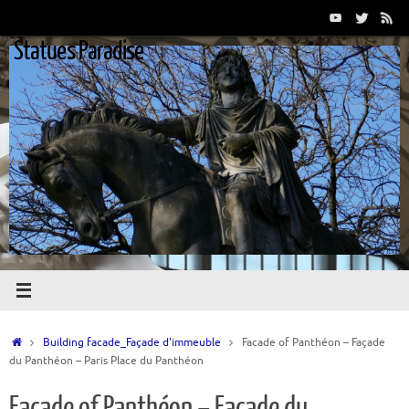
Passer
au
Statues Paradise
contenu
Accueil
Building facade_Façade d'immeuble
Facade of Panthéon – Façade
du Panthéon – Paris Place du Panthéon
Facade of Panthéon – Façade du